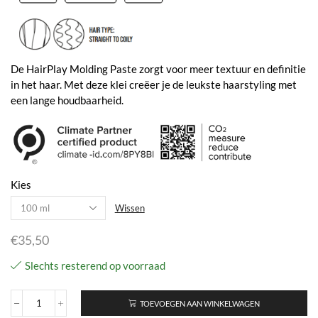
€48,00
De HairPlay Molding Paste zorgt voor meer textuur en definitie
in het haar. Met deze klei creëer je de leukste haarstyling met
een lange houdbaarheid.
Kies
Wissen
€
35,50
Slechts resterend op voorraad
TOEVOEGEN AAN WINKELWAGEN
Hair