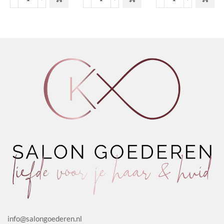
Extreme
Extra
Crystal
Hairspray
Hold
Drops
aantal
Hairspray
aantal
aantal
info@salongoederen.nl