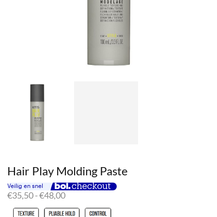
Hair Play Molding Paste
Prijsklasse:
€
35,50
-
€
48,00
€35,50
tot