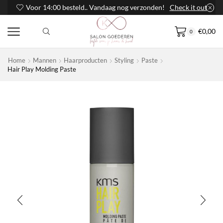
Voor 14:00 besteld.. Vandaag nog verzonden!
Check it out
€
0,00
0
Home
Mannen
Haarproducten
Styling
Paste
Hair Play Molding Paste