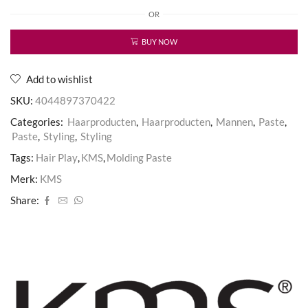
Play
OR
Molding
Paste
aantal
BUY NOW
Add to wishlist
SKU:
4044897370422
Categories:
Haarproducten
,
Haarproducten
,
Mannen
,
Paste
,
Paste
,
Styling
,
Styling
Tags:
Hair Play
,
KMS
,
Molding Paste
Merk:
KMS
Share: