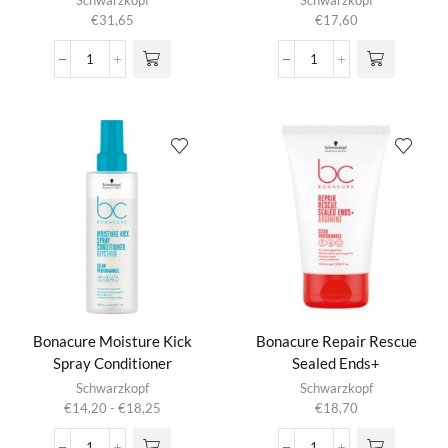
Schwarzkopf
Schwarzkopf
€
31,65
€
17,60
Bonacure
Bonacure
Fortifying
Moisture
Bond
Kick
Connector
Curl
Infusion
Bounce
aantal
aantal
Bonacure Moisture Kick
Bonacure Repair Rescue
Spray Conditioner
Sealed Ends+
Dit product
Schwarzkopf
Schwarzkopf
heeft
Prijsklasse:
€
14,20
-
€
18,25
€
18,70
meerdere
€14,20
variaties.
tot