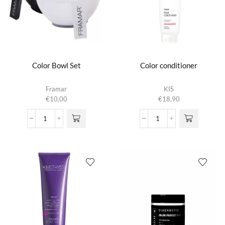
Color Bowl Set
Color conditioner
Dit product
Framar
KIS
heeft
€
10,00
€
18,90
meerdere
variaties.
Color
Color
Deze optie
Bowl
conditioner
kan gekozen
Set
aantal
worden op de
aantal
productpagina