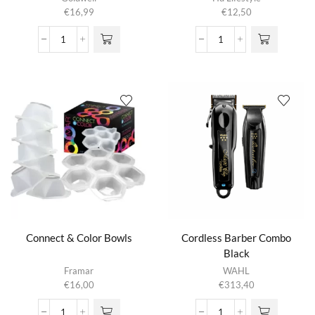
heeft
€
16,99
€
12,50
meerdere
variaties.
Colorance
Conditioning
Deze optie
Tube
Shaping
kan gekozen
aantal
Chantilly
worden op de
aantal
productpagina
Connect & Color Bowls
Cordless Barber Combo
Black
Framar
WAHL
€
16,00
€
313,40