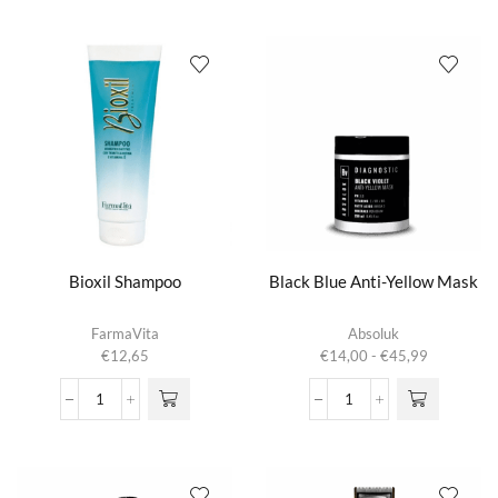
14x10
aantal
(250ct)
aantal
Bioxil Shampoo
Black Blue Anti-Yellow Mask
Dit product
FarmaVita
Absoluk
heeft
Prijsklasse:
€
12,65
€
14,00
-
€
45,99
meerdere
€14,00
variaties.
tot
Bioxil
Black
Deze optie
€45,99
Shampoo
Blue
kan gekozen
aantal
Anti-
worden op de
Yellow
productpagina
Mask