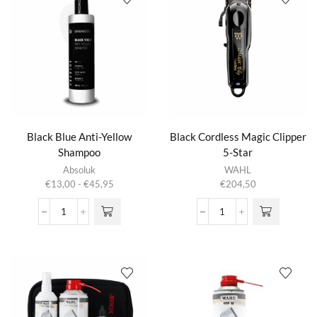
aantal
Black Blue Anti-Yellow
Black Cordless Magic Clipper
Shampoo
5-Star
Dit product
Absoluk
WAHL
heeft
Prijsklasse:
€
13,00
-
€
45,95
€
204,50
meerdere
€13,00
variaties.
tot
Black
Black
Deze optie
€45,95
Blue
Cordless
kan gekozen
Anti-
Magic
worden op de
Yellow
Clipper
productpagina
Shampoo
5-
aantal
Star
aantal