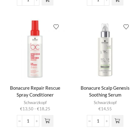
Bonacure
Bonacure
Deze optie
€18,25
Moisture
Repair
kan gekozen
Kick
Rescue
worden op de
Spray
Sealed
productpagina
Conditioner
Ends+
aantal
aantal
Bonacure Repair Rescue
Bonacure Scalp Genesis
Spray Conditioner
Soothing Serum
Dit product
Schwarzkopf
Schwarzkopf
heeft
Prijsklasse:
€
13,50
-
€
18,25
€
14,55
meerdere
€13,50
variaties.
tot
Bonacure
Bonacure
Deze optie
€18,25
Repair
Scalp
kan gekozen
Rescue
Genesis
worden op de