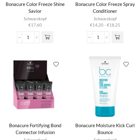
Bonacure Color Freeze Shine
Bonacure Color Freeze Spray
Savior
Conditioner
Dit product
Schwarzkopf
Schwarzkopf
heeft
Prijsklasse:
€
17,60
€
14,20
-
€
18,25
meerdere
€14,20
variaties.
tot
Bonacure
Bonacure
Deze optie
€18,25
Color
Color
kan gekozen
Freeze
Freeze
worden op de
Shine
Spray
productpagina
Savior
Conditioner
aantal
aantal
Bonacure Fortifying Bond
Bonacure Moisture Kick Curl
Connector Infusion
Bounce