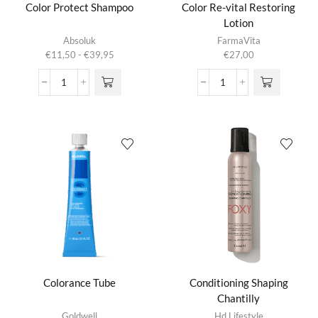
Color Protect Shampoo
Color Re-vital Restoring
Lotion
Dit product
Absoluk
FarmaVita
heeft
Prijsklasse:
€
11,50
-
€
39,95
€
27,00
meerdere
€11,50
variaties.
tot
Color
Color
Deze optie
€39,95
Protect
Re-
kan gekozen
Shampoo
vital
worden op de
aantal
Restoring
productpagina
Lotion
aantal
Colorance Tube
Conditioning Shaping
Chantilly
Dit product
Goldwell
Hd Lifestyle