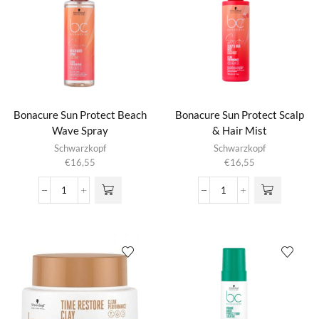
Summer
Treatment
Fluid
aantal
aantal
Bonacure Sun Protect Beach
Bonacure Sun Protect Scalp
Wave Spray
& Hair Mist
Schwarzkopf
Schwarzkopf
€
16,55
€
16,55
Bonacure
Bonacure
Sun
Sun
Protect
Protect
Beach
Scalp
Wave
&
Spray
Hair
aantal
Mist
aantal