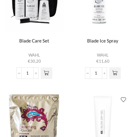
Blade Care Set
Blade Ice Spray
WAHL
WAHL
€
30,20
€
11,60
Blade
Blade
Care
Ice
Set
Spray
aantal
aantal