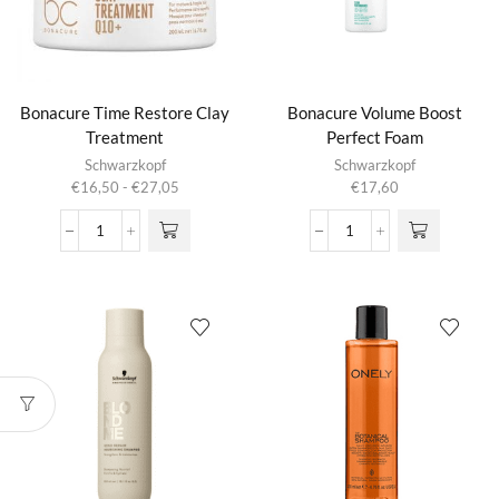
Bonacure Time Restore Clay
Bonacure Volume Boost
Treatment
Perfect Foam
Dit product
Schwarzkopf
Schwarzkopf
heeft
Prijsklasse:
€
16,50
-
€
27,05
€
17,60
meerdere
€16,50
variaties.
tot
Bonacure
Bonacure
Deze optie
€27,05
Time
Volume
kan gekozen
Restore
Boost
worden op de
Clay
Perfect
productpagina
Treatment
Foam
aantal
aantal