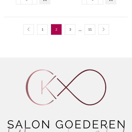
Connect
Cordless
&
Barber
Color
Combo
Bowls
Black
aantal
aantal
…
1
2
3
11