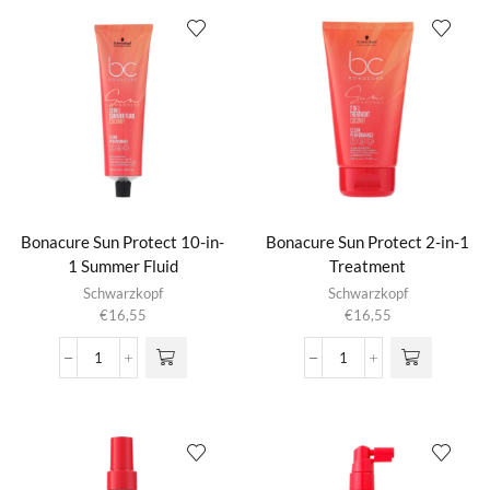
Spray
Soothing
productpagina
Conditioner
Serum
aantal
aantal
Bonacure Sun Protect 10-in-
Bonacure Sun Protect 2-in-1
1 Summer Fluid
Treatment
Schwarzkopf
Schwarzkopf
€
16,55
€
16,55
Bonacure
Bonacure
Sun
Sun
Protect
Protect
10-
2-
in-
in-
1
1