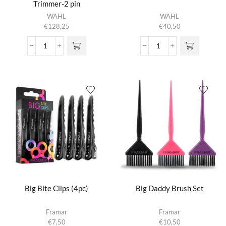
Trimmer-2 pin
WAHL
WAHL
€
128,25
€
40,50
Beret
Beret
Pro
ProLithium
Li+
Snijmes
Chrome
aantal
Trimmer-
2
pin
aantal
Big Bite Clips (4pc)
Big Daddy Brush Set
Framar
Framar
€
7,50
€
10,50