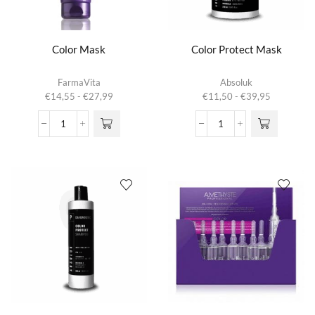
Color Mask
Color Protect Mask
Dit product
Dit product
FarmaVita
Absoluk
heeft
heeft
Prijsklasse:
Prijsklasse:
€
14,55
-
€
27,99
€
11,50
-
€
39,95
meerdere
meerdere
€14,55
€11,50
variaties.
variaties.
tot
tot
Color
Color
Deze optie
Deze optie
€27,99
€39,95
Mask
Protect
kan gekozen
kan gekozen
aantal
Mask
worden op de
worden op de
aantal
productpagina
productpagina