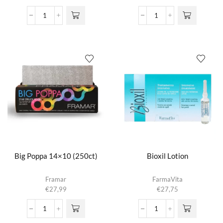
Big
Big
Bite
Daddy
Clips
Brush
(4pc)
Set
aantal
aantal
Big Poppa 14×10 (250ct)
Bioxil Lotion
Framar
FarmaVita
€
27,99
€
27,75
Big
Bioxil
Poppa
Lotion