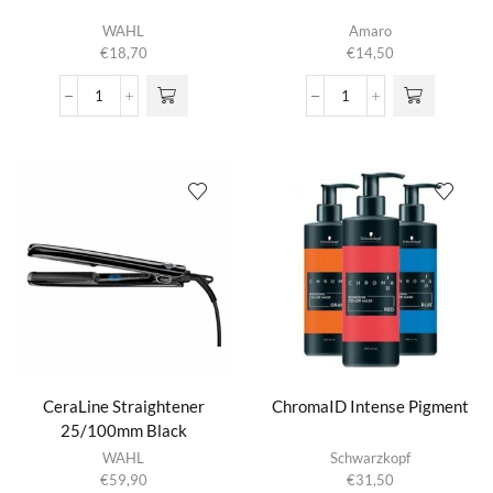
WAHL
Amaro
€
18,70
€
14,50
Cape
Caramel
Black
Pomade
aantal
aantal
CeraLine Straightener
ChromaID Intense Pigment
25/100mm Black
Dit product
WAHL
Schwarzkopf
heeft
€
59,90
€
31,50
meerdere