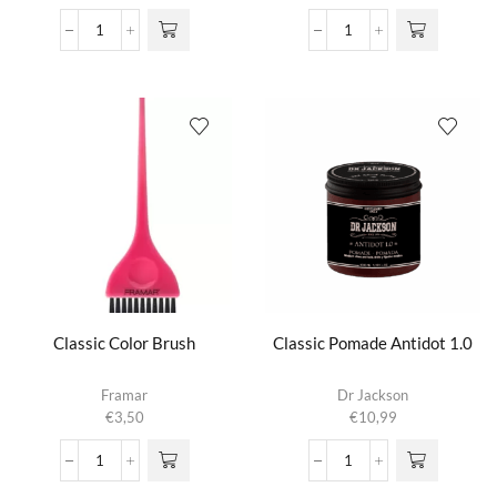
variaties.
CeraLine
ChromaID
Deze optie
Straightener
Intense
kan gekozen
25/100mm
Pigment
worden op de
Black
aantal
productpagina
aantal
Classic Color Brush
Classic Pomade Antidot 1.0
Framar
Dr Jackson
€
3,50
€
10,99
Classic
Classic
Color
Pomade