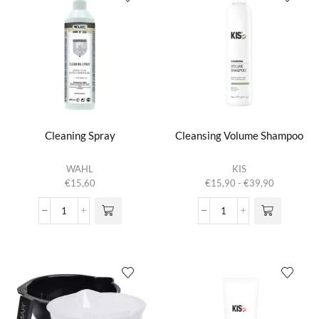
Cleaning Spray
Cleansing Volume Shampoo
Dit product
WAHL
KIS
heeft
Prijsklasse:
€
15,60
€
15,90
-
€
39,90
meerdere
€15,90
variaties.
tot
Cleaning
Cleansing
Deze optie
€39,90
Spray
Volume
kan gekozen
aantal
Shampoo
worden op de
aantal
productpagina