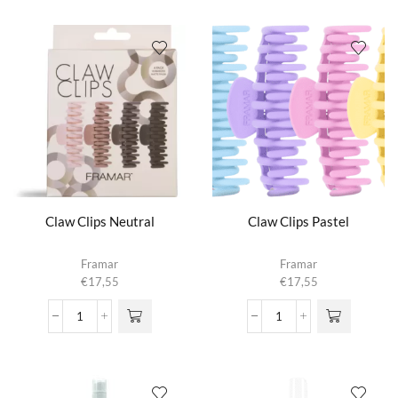
Brush
Antidot
aantal
1.0
aantal
Claw Clips Neutral
Claw Clips Pastel
Framar
Framar
€
17,55
€
17,55
Claw
Claw
Clips
Clips
Neutral
Pastel
aantal
aantal