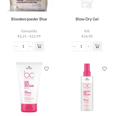
Blondeerpoeder Blue
Blow-Dry Gel
Dit product
FarmaVita
KIS
heeft
Prijsklasse:
€
2,25
-
€
22,99
€
16,90
meerdere
€2,25
variaties.
tot
Blondeerpoeder
Blow-
Deze optie
€22,99
Blue
Dry
kan gekozen
aantal
Gel
worden op de
aantal
productpagina