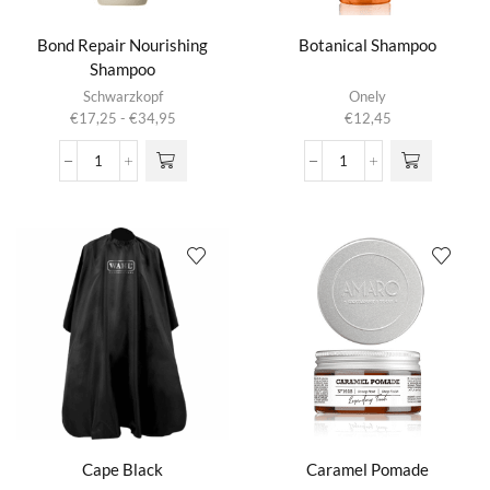
Bond Repair Nourishing
Botanical Shampoo
Shampoo
Dit product
Schwarzkopf
Onely
heeft
Prijsklasse:
€
17,25
-
€
34,95
€
12,45
meerdere
€17,25
variaties.
tot
Bond
Botanical
Deze optie
€34,95
Repair
Shampoo
kan gekozen
Nourishing
aantal
worden op de
Shampoo
productpagina
aantal
Cape Black
Caramel Pomade