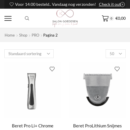
Voor 14:00 besteld.. Vandaag nog verzonden!
Check it out
€
0,00
0
Home
Shop
PRO
Pagina 2
Products
per
page
Beret Pro Li+ Chrome
Beret ProLithium Snijmes